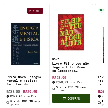
21
%
OFF
Novo
Livro Filho teu não
foge à luta: Como
os lutadores
brasileiros
Livro Novo Energia
Livro
R$28,90
transformaram o MMA
Mental e Física:
japon
em um fenômeno
R$28,03
com
Pix
Escritos do
japon
mundial
5
x de
R$5,78
sem
Fundador do Judô
impor
juros
leitura essencial
R$38,00
R$29,90
R$58,
mente e o corpo
R$29,00
com
Pix
R$5
COMPRAR
princípios que
5
x de
R$5,98
sem
10
aplicam no tatame
juros
jur
quanto na vida