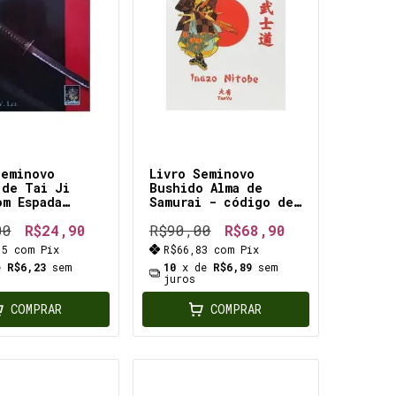
Seminovo
Livro Seminovo
 de Tai Ji
Bushido Alma de
om Espada
Samurai - código de
 prático e
honra e de
00
R$24,90
R$90,00
R$68,90
co exercícios
disciplina militar e
espada para a
classe de guerreiros
15
com
Pix
R$66,83
com
Pix
 equilíbrio e
mais conhecida no
e
R$6,23
sem
10
x de
R$6,89
sem
tar físico e
mundo os Samurais
juros
COMPRAR
COMPRAR