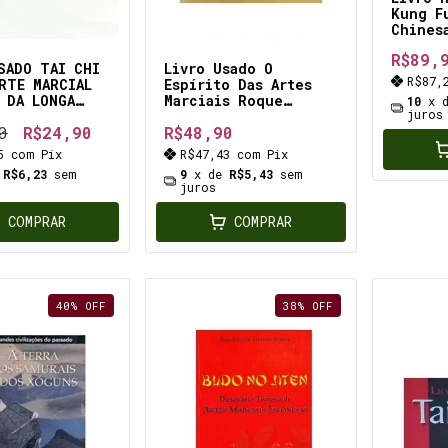
Kung F
Chines
R$89,
SADO TAI CHI
Livro Usado O
R$87,
RTE MARCIAL
Espírito Das Artes
 DA LONGA
Marciais Roque
10
x 
juros
usado ccm
enrique severino
0
R$24,90
R$48,90
es *
15
com
Pix
R$47,43
com
Pix
e
R$6,23
sem
9
x de
R$5,43
sem
juros
COMPRAR
COMPRAR
40
%
OFF
38
%
OFF