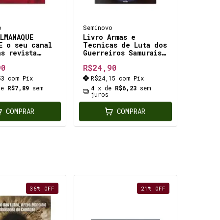
o
Seminovo
ALMANAQUE
Livro Armas e
E o seu canal
Tecnicas de Luta dos
as revista
Guerreiros Samurais
 10 anos
Historia do japao
90
R$24,90
antigo
53
com
Pix
R$24,15
com
Pix
de
R$7,89
sem
4
x de
R$6,23
sem
juros
COMPRAR
COMPRAR
36
%
OFF
21
%
OFF