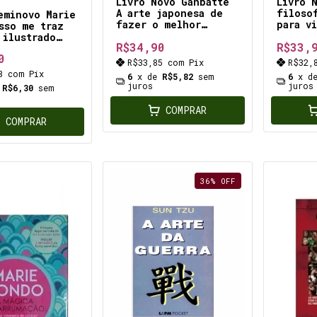
Livro Novo Ganbatte
Livro 
A arte japonesa de
filoso
eminovo Marie
fazer o melhor
para v
sso me traz
possível com o que
harmon
 ilustrado
R$34,90
R$33,
se tem lições da
confor
da arrumação
0
sabedoria milenar
dentro
sensível de
R$33,85
com
Pix
R$32,
japonesa manter a
mente 
ação dicas
33
com
Pix
6
x de
R$5,82
sem
6
x d
motivação
positi
s e
juros
juros
e
R$6,30
sem
ções
das
COMPRAR
COMPRAR
36
%
OFF