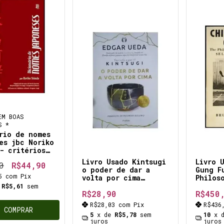
EM BOAS
S *
rio de nomes
es jbc Noriko
- critérios
lhas dos
Livro Usado Kintsugi
Livro 
0
R$44,90
o Japão
o poder de dar a
Gung F
55
com
Pix
volta por cima
Philos
baseado na filosofia
Self-D
e
R$5,61
sem
R$28,90
R$450
milenar que
Rarida
descobriu no Japão e
Primei
R$28,03
com
Pix
R$436
que transformou a
Livro 
COMPRAR
5
x de
R$5,78
sem
10
x 
sua vida.
Bruce 
juros
juros