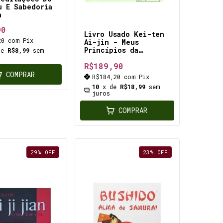
u E Sabedoria
a
90
Livro Usado Kei-ten
20
com
Pix
Ai-jin - Meus
Princípios da
de
R$8,99
sem
Administração para o
R$189,90
Sucesso Kazuo
Inamori
COMPRAR
R$184,20
com
Pix
10
x de
R$18,99
sem
juros
COMPRAR
29
%
OFF
23
%
OFF