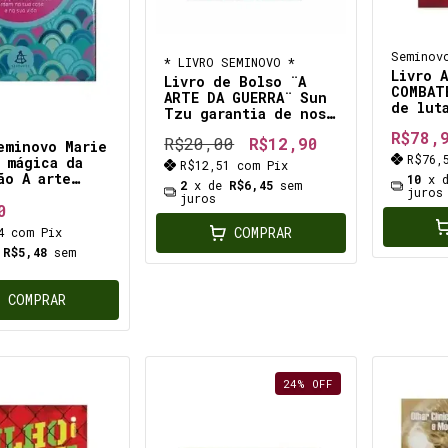
Seminov
* LIVRO SEMINOVO *
Livro 
Livro de Bolso ¨A
COMBAT
ARTE DA GUERRA¨ Sun
de lut
Tzu garantia de nos
Tatame
tornarmos
R$78,
R$20,00
R$12,90
invencíveis está em
eminovo Marie
R$76,
nossas próprias mãos
 mágica da
R$12,51
com
Pix
Tradução de Sueli
ão A arte
10
x 
2
x de
R$6,45
sem
Barros Cassal
juros
a de colocar
juros
0
a sua casa e
vida método
COMPRAR
24
com
Pix
, porém
e
R$5,48
sem
rmador
COMPRAR
24
%
OFF