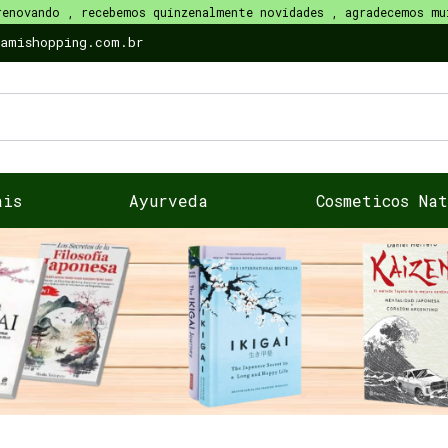
renovando , recebemos quinzenalmente novidades , agradecemos mu
namishopping.com.br
ais
Ayurveda
Cosmeticos Na