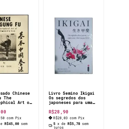
Usado Chinese
Livro Semino Ikigai
u The
Os segredos dos
ophical Art of
japoneses para uma
efense *
vida longa e feliz
,00
R$28,90
de * Kung Fu
hábitos e rotinas
ro e unico
que mantém em dia a
,50
com
Pix
R$28,03
com
Pix
escrito por
saúde da mente, do
de
R$45,00
sem
5
x de
R$5,78
sem
lee ediçao
corpo e do espírito
juros