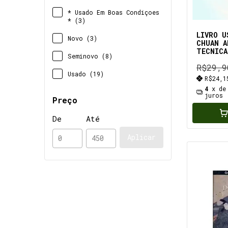
* Usado Em Boas Condiçoes
* (3)
LIVRO U
Novo (3)
CHUAN A
TECNICA
Seminovo (8)
VIDA * 
R$29,9
anotaço
Usado (19)
R$24,
4
x d
juros
Preço
De
Até
Aplicar