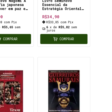
Novo Nagomi A
Livro Seminovo
fia japonesa
Essencial da
iver em paz e
Estratégia Oriental
ia equilíbrio,
Box 3 Livros mais
90
R$34,90
to e paz,
lidos no mundo no
 da alma e da
aspecto estratégia
88
com
Pix
R$33,85
com
Pix
aspectos
princípios do
e
R$5,65
sem
6
x de
R$5,82
sem
vos da vida
pensamento suas
juros
aplicações
COMPRAR
COMPRAR