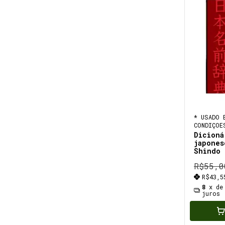
* USADO 
CONDIÇOE
Dicioná
japones
Shindo 
de esco
R$55,0
nomes n
R$43,
8
x d
juros