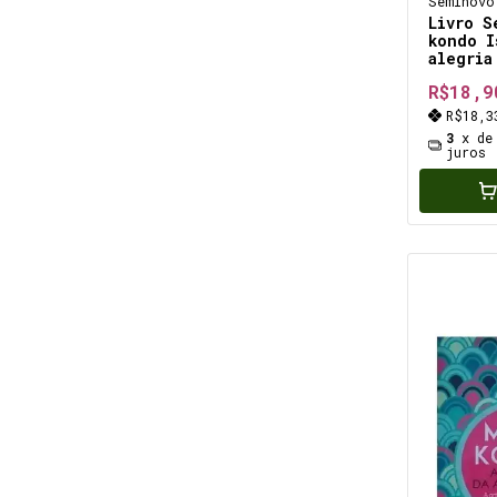
Seminovo
Livro S
kondo I
alegria
mágica 
R$18,9
método 
organiz
R$18,
prática
3
x d
explica
juros
detalha