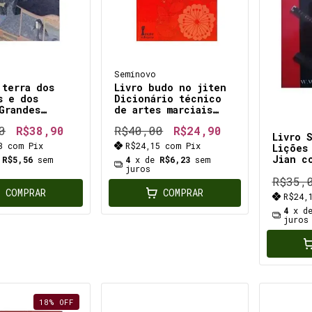
Seminovo
 terra dos
Livro budo no jiten
s e dos
Dicionário técnico
Grandes
de artes marciais
ações do
japonesas
0
R$38,90
R$40,00
R$24,90
, o
significado real dos
Livro 
iro retorno à
termos japoneses
73
com
Pix
R$24,15
com
Pix
Lições
dade para
muda completamente a
Jian c
e
R$5,56
sem
4
x de
R$6,23
sem
r e
percepção do treino
juros
manual
nder nossas
R$35,
didáti
com a 
COMPRAR
COMPRAR
R$24,
saúde,
4
x d
bem-es
juros
mental
18
%
OFF