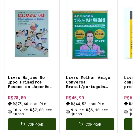
Livro Hajime No
Livro Melhor Amigo
Livro
Ippo Primeiros
Conversa
compl
Passos em Japonês
Brasil/português
profi
Nihongo Traduções
Japones Com Cd
língu
de vocabulário e
usado- conversaçao
nível
R$78,00
R$45,90
R$64,
explicações
basica
prepa
R$75,66
com
Pix
R$44,52
com
Pix
R$6
gramaticais (em
para 
inglês, português e
conqu
10
x de
R$7,80
sem
9
x de
R$5,10
sem
10
espanhol
juros
juros
certi
jur
exame
COMPRAR
COMPRAR