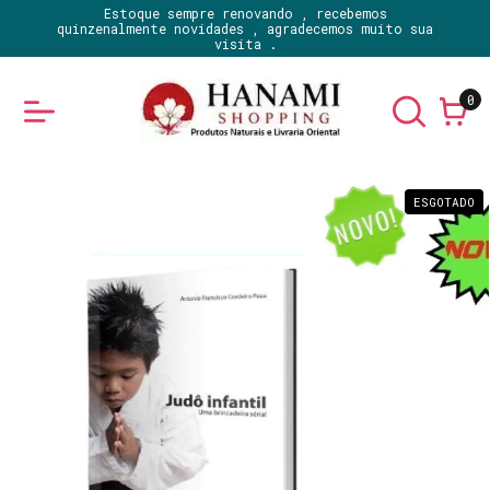
Estoque sempre renovando , recebemos
quinzenalmente novidades , agradecemos muito sua
visita .
0
ESGOTADO