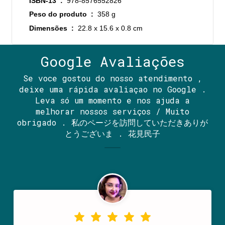
ISBN-13 ‏ : ‎
978-8576552826
Peso do produto ‏ : ‎
358 g
Dimensões ‏ : ‎
22.8 x 15.6 x 0.8 cm
Google Avaliações
Se voce gostou do nosso atendimento ,
deixe uma rápida avaliaçao no Google .
Leva só um momento e nos ajuda a
melhorar nossos serviços / Muito
obrigado . 私のページを訪問していただきありが
とうございま . 花見民子