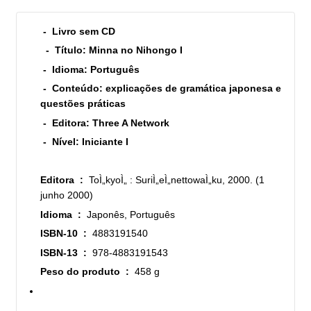
- Livro sem CD
- Título: Minna no Nihongo I
- Idioma: Português
- Conteúdo: explicações de gramática japonesa e
questões práticas
- Editora: Three A Network
- Nível: Iniciante I
Editora ‏ : ‎
ToÌ„kyoÌ„ : SuriÌ„eÌ„nettowaÌ„ku, 2000. (1
junho 2000)
Idioma ‏ : ‎
Japonês, Português
ISBN-10 ‏ : ‎
4883191540
ISBN-13 ‏ : ‎
978-4883191543
Peso do produto ‏ : ‎
458 g