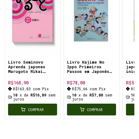
Livro Seminovo
Livro Hajime No
Livro
Aprenda japones
Ippo Primeiros
japon
Marugoto Rikai
Passos em Japonês
inici
Introdutório A1
Nihongo Traduções
impor
ensino da língua
de vocabulário e
Japon
R$168,90
R$78,00
R$58,
japonesa nível
explicações
R$163,83
com
Pix
R$75,66
com
Pix
R$5
Iniciante
gramaticais (em
expressões básicas
inglês, português e
10
x de
R$16,89
sem
10
x de
R$7,80
sem
10
usadas no dia a dia
juros
espanhol
juros
jur
COMPRAR
COMPRAR