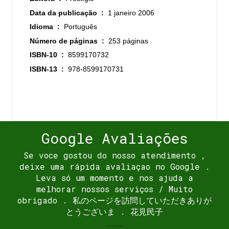
Data da publicação ‏ : ‎
1 janeiro 2006
Idioma ‏ : ‎
Português
Número de páginas ‏ : ‎
253 páginas
ISBN-10 ‏ : ‎
8599170732
ISBN-13 ‏ : ‎
978-8599170731
Google Avaliações
Se voce gostou do nosso atendimento ,
deixe uma rápida avaliaçao no Google .
Leva só um momento e nos ajuda a
melhorar nossos serviços / Muito
obrigado . 私のページを訪問していただきありが
とうございま . 花見民子