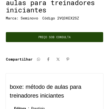
aulas para treinadores
iniciantes
Marca:
Seminovo
Código
2VQ3KEX2SZ
topo
Sobre este produto
Avaliações
Compartilhar
boxe: método de aulas para
treinadores iniciantes
Editora ‏ : ‎
Prestígio