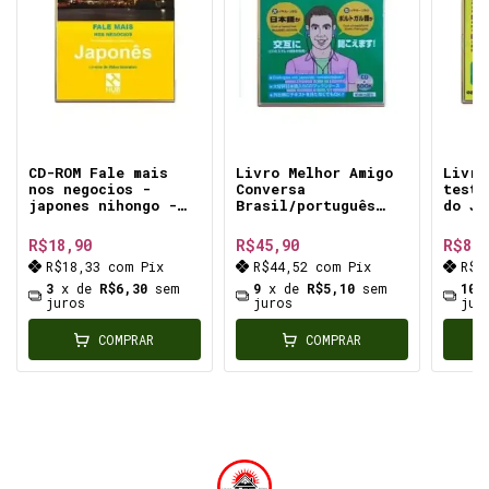
CD-ROM Fale mais
Livro Melhor Amigo
Livro
nos negocios -
Conversa
teste
japones nihongo -
Brasil/português
do Ja
frases e exercícios
Japones Com Cd
ferra
voltados para a
usado- conversaçao
essen
R$18,90
R$45,90
R$89,
pessoa de negócios
basica
estud
R$18,33
com
Pix
R$44,52
com
Pix
R$8
japon
3
x de
R$6,30
sem
9
x de
R$5,10
sem
10
juros
juros
jur
COMPRAR
COMPRAR