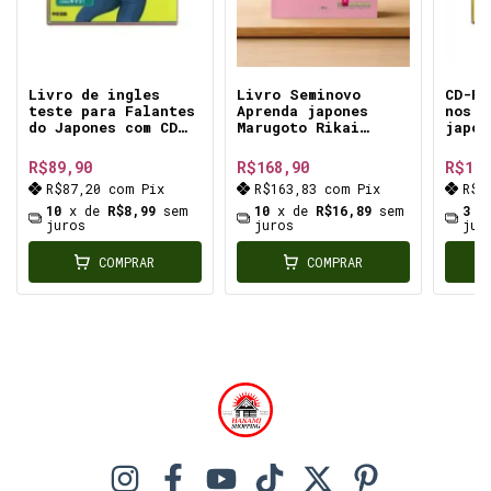
Livro de ingles
Livro Seminovo
CD-RO
teste para Falantes
Aprenda japones
nos n
do Japones com CD
Marugoto Rikai
japon
ferramenta
Introdutório A1
frase
essencial para
ensino da língua
volta
R$89,90
R$168,90
R$18,
estudantes
japonesa nível
pesso
R$87,20
com
Pix
R$163,83
com
Pix
R$1
japoneses
Iniciante
expressões básicas
10
x de
R$8,99
sem
10
x de
R$16,89
sem
3
x
juros
usadas no dia a dia
juros
jur
COMPRAR
COMPRAR