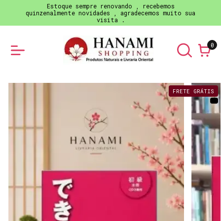
Estoque sempre renovando , recebemos
quinzenalmente novidades , agradecemos muito sua
visita .
0
FRETE GRÁTIS