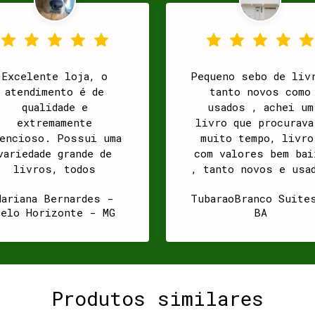
Excelente loja, o
Pequeno sebo de liv
atendimento é de
tanto novos como
qualidade e
usados , achei um
extremamente
livro que procurava
tencioso. Possui uma
muito tempo, livro
variedade grande de
com valores bem bai
livros, todos
, tanto novos e usa
mpecáveis. Recomendo
. agradeço o
Mariana Bernardes -
TubaraoBranco Suite
a todos!
atendimento.
Belo Horizonte - MG
BA
Produtos similares