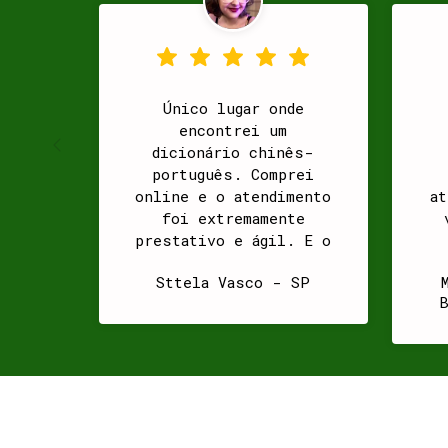
Único lugar onde
encontrei um
dicionário chinês-
português. Comprei
online e o atendimento
a
foi extremamente
prestativo e ágil. E o
livro estava em ótimas
i
Sttela Vasco - SP
condições!