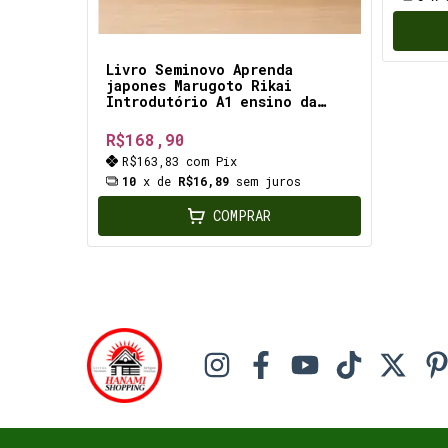
a
Livro Seminovo Aprenda
 o que
japones Marugoto Rikai
o
Introdutório A1 ensino da
língua japonesa nível
Iniciante expressões básicas
R$168,90
usadas no dia a dia
R$163,83
com
Pix
s
10
x de
R$16,89
sem juros
COMPRAR