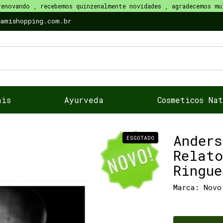
renovando , recebemos quinzenalmente novidades , agradecemos mu
namishopping.com.br
ais
Ayurveda
Cosmeticos Na
Anders
ESGOTADO
Relat
Ringu
Marca:
Novo