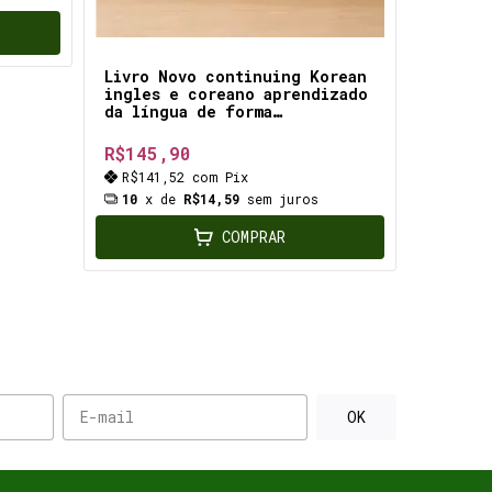
Livro Novo continuing Korean
Livro 
ingles e coreano aprendizado
okazu 
da língua de forma
import
estruturada e eficiente nom
CD para pronúncia e a escuta
R$145,90
R$58,
R$141,52
com
Pix
R$57,
10
x de
R$14,59
sem juros
10
x 
COMPRAR