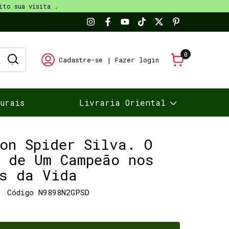
ito sua visita .
0
Cadastre-se
|
Fazer login
turais
Livraria Oriental
on Spider Silva. O
o de Um Campeão nos
es da Vida
Código
N9898N2GPSD