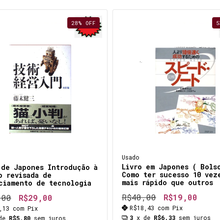
28
%
OFF
5
Usado
Livro em Japones ( Bols
 de Japones Introdução à
Como ter sucesso 10 vez
o revisada de
mais rápido que outros
ciamento de tecnologia
R$40,00
R$19,00
,00
R$29,00
R$18,43
com
Pix
8,13
com
Pix
3
x de
R$6,33
sem juros
 de
R$5,80
sem juros