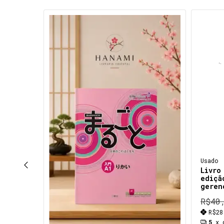
E GRÁTIS
Usado
Livro
ediçã
geren
R$40
R$2
5
x