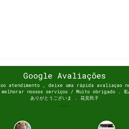
Google Avaliações
sso atendimento , deixe uma rápida avaliaçao n
 a melhorar nossos serviços / Muito obrig
ありがとうございま . 花見民子