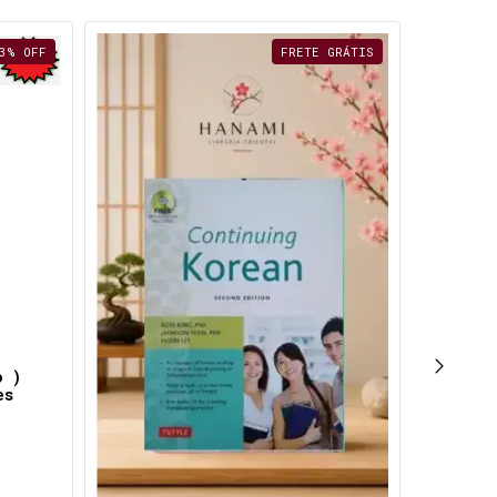
3
%
OFF
FRETE GRÁTIS
o )
es