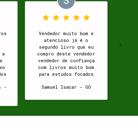
ros
Vendedor muito bom e
Peq
atencioso já é o
liv
segundo livro que eu
 a
compro deste vendedor
disp
s
vendedor de confiança
mais
xo
com livros muito bom
Caba
dos
para estudos focados
no mandarim
s -
Samuel Isacar - GO